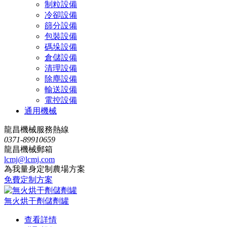
制粒設備
冷卻設備
篩分設備
包裝設備
碼垛設備
倉儲設備
清理設備
除塵設備
輸送設備
電控設備
通用機械
龍昌機械服務熱線
0371-89910659
龍昌機械郵箱
lcmj@lcmj.com
為我量身定制農場方案
免費定制方案
無火烘干劑儲劑罐
查看詳情