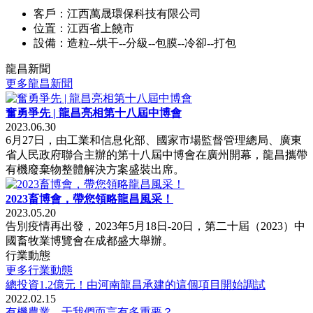
客戶：江西萬晟環保科技有限公司
位置：江西省上饒市
設備：造粒--烘干--分級--包膜--冷卻--打包
龍昌新聞
更多龍昌新聞
奮勇爭先 | 龍昌亮相第十八屆中博會
2023.06.30
6月27日，由工業和信息化部、國家市場監督管理總局、廣東
省人民政府聯合主辦的第十八屆中博會在廣州開幕，龍昌攜帶
有機廢棄物整體解決方案盛裝出席。
2023畜博會，帶您領略龍昌風采！
2023.05.20
告別疫情再出發，2023年5月18日-20日，第二十屆（2023）中
國畜牧業博覽會在成都盛大舉辦。
行業動態
更多行業動態
總投資1.2億元！由河南龍昌承建的這個項目開始調試
2022.02.15
有機農業，于我們而言有多重要？