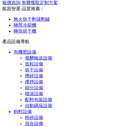
報價咨詢
免費獲取定制方案
龍昌智選·品質推薦：
無火烘干劑儲劑罐
轉筒冷卻機
轉筒烘干機
產品設備導航
有機肥設備
發酵輸送設備
造粒設備
烘干設備
攪碎設備
攪拌設備
篩分設備
噴涂設備
配料包裝設備
自動碼垛設備
飼料設備
粉碎設備
混合設備