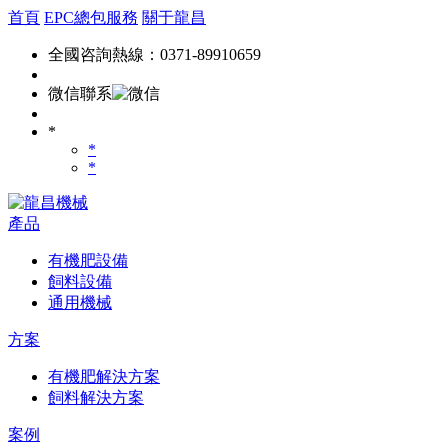
首頁
EPC總包服務
關于龍昌
全國咨詢熱線：0371-89910659
微信聯系
*
*
*
產品
有機肥設備
飼料設備
通用機械
方案
有機肥解決方案
飼料解決方案
案例