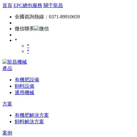
首頁
EPC總包服務
關于龍昌
全國咨詢熱線：0371-89910659
微信聯系
*
*
*
產品
有機肥設備
飼料設備
通用機械
方案
有機肥解決方案
飼料解決方案
案例