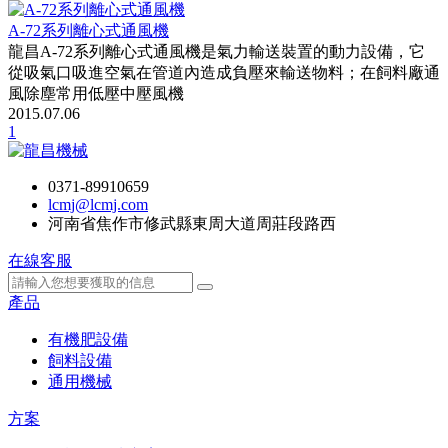
A-72系列離心式通風機
龍昌A-72系列離心式通風機是氣力輸送裝置的動力設備，它
從吸氣口吸進空氣在管道內造成負壓來輸送物料；在飼料廠通
風除塵常用低壓中壓風機
2015.07.06
1
0371-89910659
lcmj@lcmj.com
河南省焦作市修武縣東周大道周莊段路西
在線客服
產品
有機肥設備
飼料設備
通用機械
方案